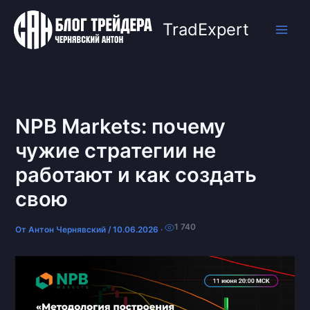
Перейти
к
TradExpert
содержимому
NPB Markets: почему
чужие стратегии не
работают и как создать
свою
1 740
От
Антон Чернявский
/
10.06.2026
·