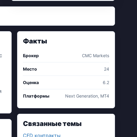
Факты
с
Брокер
CMC Markets
Место
24
Оценка
6.2
я
Платформы
Next Generation, MT4
Связанные темы
CFD контракты