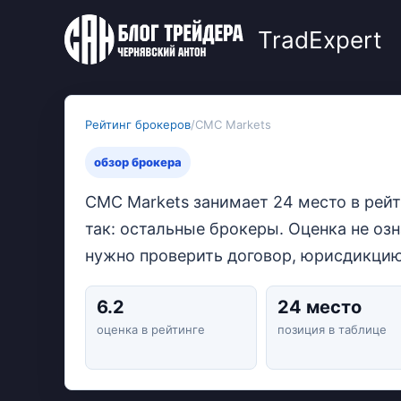
Перейти
к
TradExpert
содержимому
Рейтинг брокеров
/
CMC Markets
обзор брокера
CMC Markets занимает 24 место в рейт
так: остальные брокеры. Оценка не озн
нужно проверить договор, юрисдикцию
6.2
24 место
оценка в рейтинге
позиция в таблице