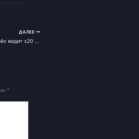
ДАЛЕЕ
NEAR: Почему Хейс видит x20 к 2027 и где риски
ены
*