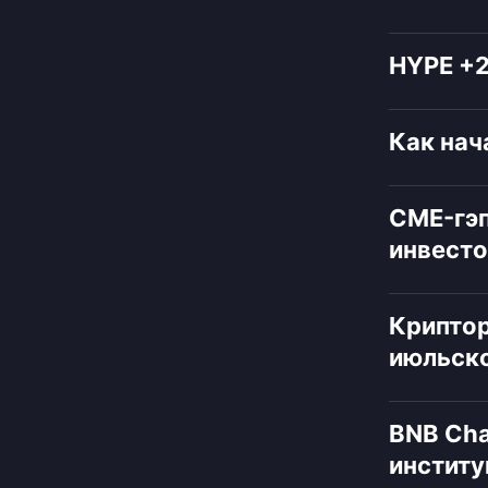
HYPE +2
Как нач
CME-гэп
инвест
Криптор
июльск
BNB Cha
инстит