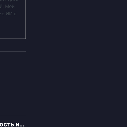
й. Мой
ие ИИ в
ность и…