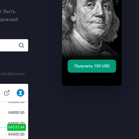
т быть
адежный