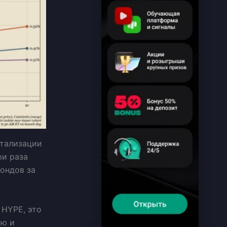
итализации
ри раза
фондов за
. HYPE, это
ью и