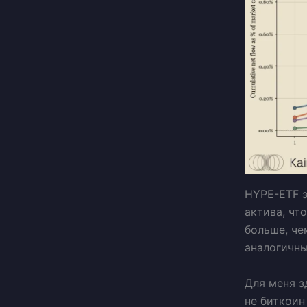
HYPE-ETF з
актива, что
больше, че
аналогичны
Для меня зд
не биткоин