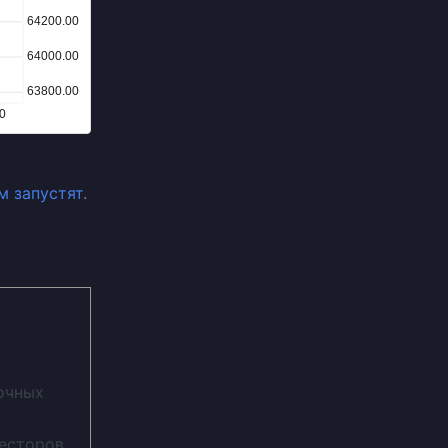
м запустят
.
очных
весторов