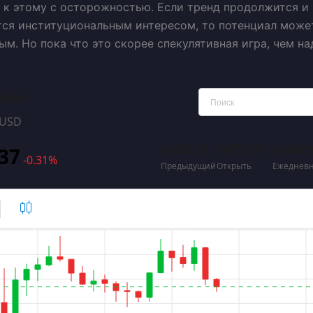
 к этому с осторожностью. Если тренд продолжится и
ся институциональным интересом, то потенциал може
ым. Но пока что это скорее спекулятивная игра, чем н