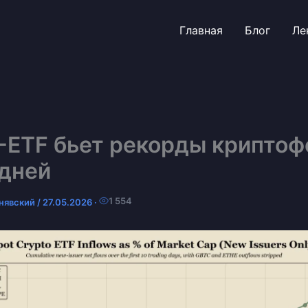
Главная
Блог
Ле
-ETF бьет рекорды криптоф
 дней
1 554
нявский
/
27.05.2026
·