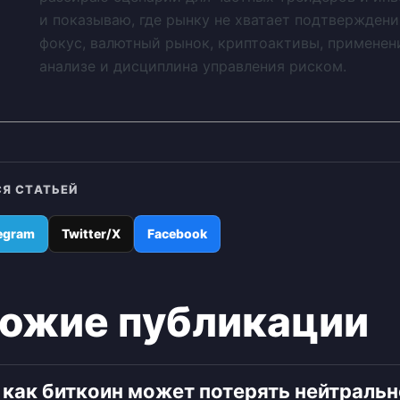
и показываю, где рынку не хватает подтверждени
фокус, валютный рынок, криптоактивы, применен
анализе и дисциплина управления риском.
Я СТАТЬЕЙ
egram
Twitter/X
Facebook
ожие публикации
: как биткоин может потерять нейтраль