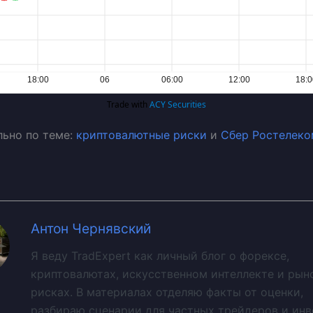
ьно по теме:
криптовалютные риски
и
Сбер Ростелеко
Антон Чернявский
Я веду TradExpert как личный блог о форексе,
криптовалютах, искусственном интеллекте и рын
рисках. В материалах отделяю факты от оценки,
разбираю сценарии для частных трейдеров и ин