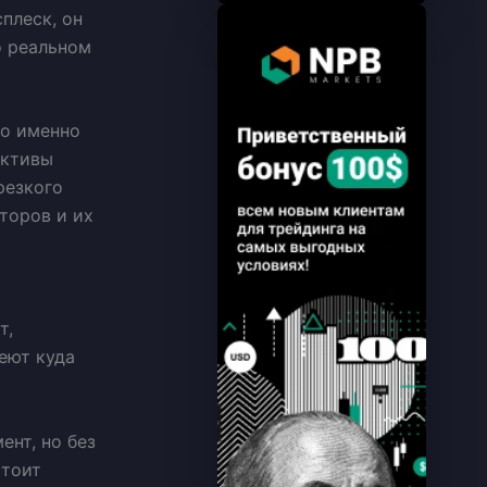
плеск, он
о реальном
то именно
ективы
резкого
торов и их
т,
еют куда
ент, но без
стоит