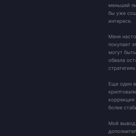
меньшей ли
бы уже сош
интересе.
Меня насто
покупает э
могут быть
обвала ост
стратегиях
Еще один в
криптовалю
коррекция 
более стаб
Мой вывод:
дополнител