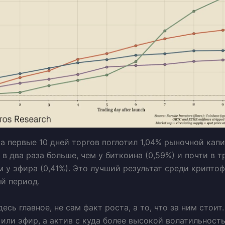
а первые 10 дней торгов поглотил 1,04% рыночной кап
 в два раза больше, чем у биткоина (0,59%) и почти в т
м у эфира (0,41%). Это лучший результат среди крипто
й период.
есь главное, не сам факт роста, а то, что за ним стоит
 или эфир, а актив с куда более высокой волатильност