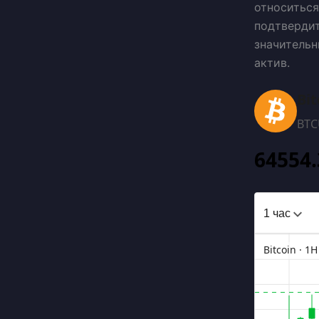
относиться
подтвердит
значительн
актив.