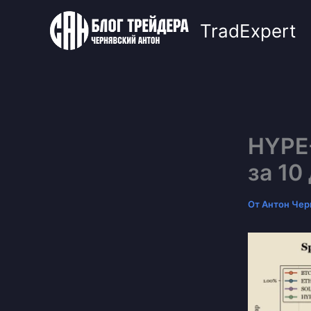
Перейти
к
TradExpert
содержимому
HYPE
за 10
От
Антон Чер