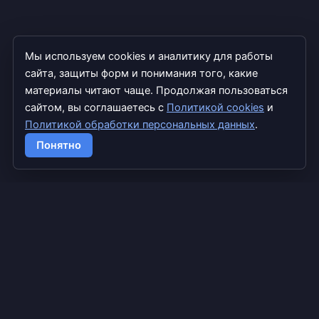
Мы используем cookies и аналитику для работы
сайта, защиты форм и понимания того, какие
материалы читают чаще. Продолжая пользоваться
сайтом, вы соглашаетесь с
Политикой cookies
и
Политикой обработки персональных данных
.
Copyright © 2026 TradExpert
Понятно
info@tradexpert.pro
Дзен
Google Scholar
Главная
Блог
Лента
Обо мне
Форекс
Крипта
ИИ
Персональные данные
Согласие на обработку данных
Cookies
Пользовательское соглашение
Отказ от ответственности