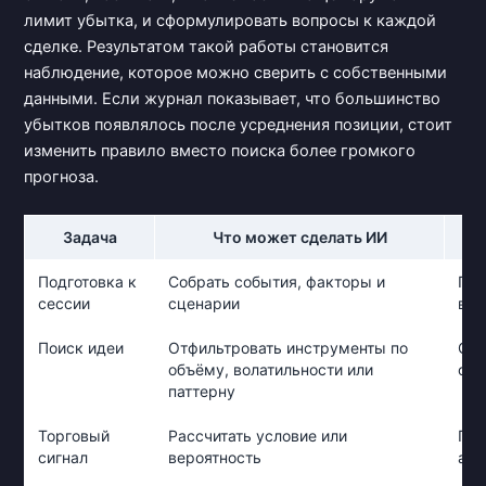
лимит убытка, и сформулировать вопросы к каждой
сделке. Результатом такой работы становится
наблюдение, которое можно сверить с собственными
данными. Если журнал показывает, что большинство
убытков появлялось после усреднения позиции, стоит
изменить правило вместо поиска более громкого
прогноза.
Задача
Что может сделать ИИ
Чт
Подготовка к
Собрать события, факторы и
Про
сессии
сценарии
выб
Поиск идеи
Отфильтровать инструменты по
Оце
объёму, волатильности или
отм
паттерну
Торговый
Рассчитать условие или
Про
сигнал
вероятность
акт