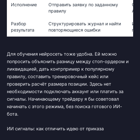
Исполнение
Отправить заявку по заданному
Огр
правилу
API
Разбор
Структурировать журнал и найти
Изм
результата
повторяющиеся ошибки
про
Для обучения нейросеть тоже удобна. Ей можно
попросить объяснить разницу между стоп-ордером и
ликвидацией, дать контрпример к популярному
правилу, составить тренировочный кейс или
проверить расчёт размера позиции. Здесь нет
необходимости подключать аккаунт или платить за
сигналы. Начинающему трейдеру я бы советовал
начинать с этого режима, без поиска готового ИИ-
бота.
ИИ сигналы: как отличить идею от приказа