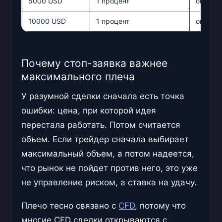
5000 USD
1 процент
около 
10000 USD
1 процент
около 
Почему стоп-заявка важнее
максимального плеча
У разумной сделки сначала есть точка
ошибки: цена, при которой идея
перестала работать. Потом считается
объем. Если трейдер сначала выбирает
максимальный объем, а потом надеется,
что рынок не пойдет против него, это уже
не управление риском, а ставка на удачу.
Плечо тесно связано с
CFD
, потому что
многие CFD сделки открываются с