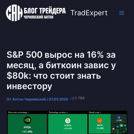
Перейти
к
TradExpert
содержимому
S&P 500 вырос на 16% за
месяц, а биткоин завис у
$80k: что стоит знать
инвестору
1 788
От
Антон Чернявский
/
07.05.2026
·