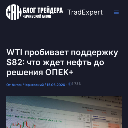
Перейти
к
TradExpert
содержимому
WTI пробивает поддержку
$82: что ждет нефть до
решения ОПЕК+
1 733
От
Антон Чернявский
/
15.06.2026
·