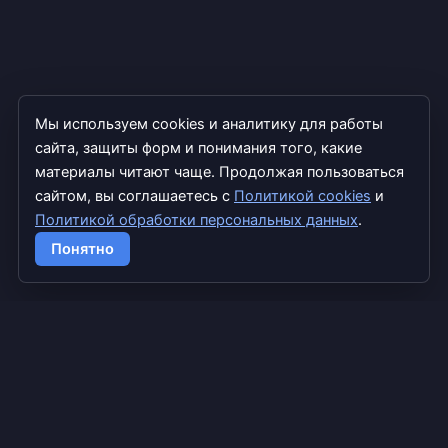
Мы используем cookies и аналитику для работы
сайта, защиты форм и понимания того, какие
материалы читают чаще. Продолжая пользоваться
сайтом, вы соглашаетесь с
Политикой cookies
и
Политикой обработки персональных данных
.
Copyright © 2026 TradExpert
Понятно
info@tradexpert.pro
Дзен
Google Scholar
Главная
Блог
Лента
Обо мне
Форекс
Крипта
ИИ
Персональные данные
Согласие на обработку данных
Cookies