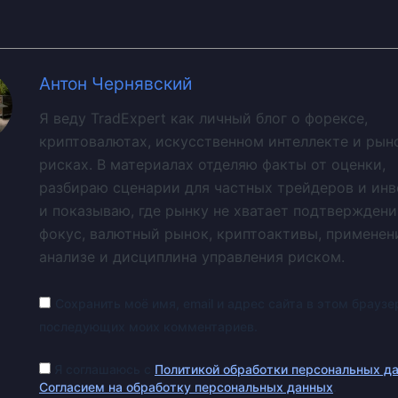
Антон Чернявский
Я веду TradExpert как личный блог о форексе,
криптовалютах, искусственном интеллекте и рын
рисках. В материалах отделяю факты от оценки,
разбираю сценарии для частных трейдеров и ин
и показываю, где рынку не хватает подтверждени
фокус, валютный рынок, криптоактивы, применен
анализе и дисциплина управления риском.
Сохранить моё имя, email и адрес сайта в этом браузе
последующих моих комментариев.
Я соглашаюсь с
Политикой обработки персональных д
Согласием на обработку персональных данных
.