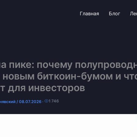
Главная
Блог
Ле
а пике: почему полупровод
 новым биткоин-бумом и чт
т для инвесторов
1 746
нявский
/
08.07.2026
·