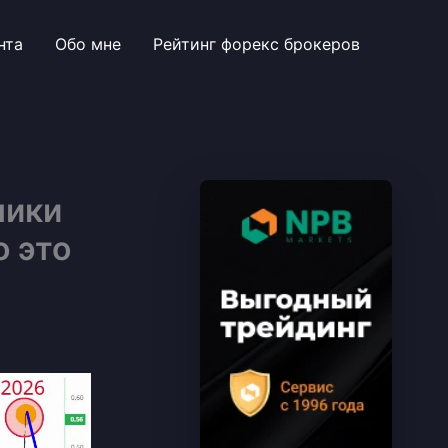
нта
Обо мне
Рейтинг форекс брокеров
ники
о это