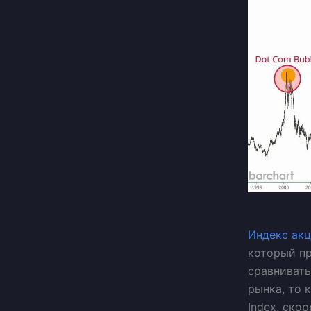
Индекс ак
который п
сравнивать
рынка, то 
Index, ско