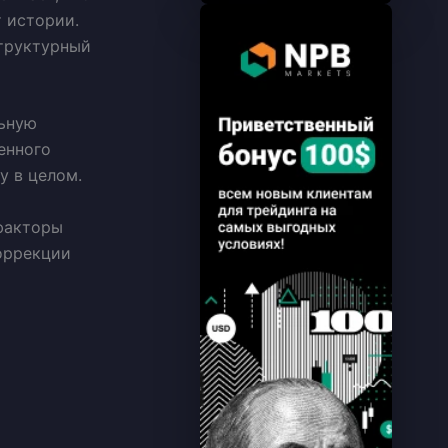
 истории.
структурный
льную
енного
у в целом.
 факторы
оррекции