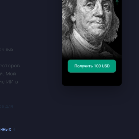
очных
весторов
й. Мой
ие ИИ в
ре для
анных
и