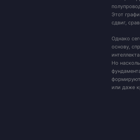
полупровод
Этот графи
сдвиг, сра
Однако се
основу, сп
интеллекта
Но насколь
фундамента
формируют
или даже к