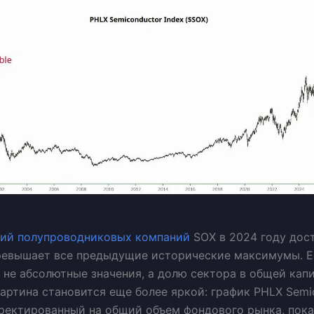
ций
полупроводниковых компаний
SOX в 2024 году дост
ревышает все предыдущие исторические максимумы. Е
 не абсолютные значения, а долю сектора в общей кап
картина становится еще более яркой: график PHLX Semi
рректированный на общий объем фондового рынка, пока