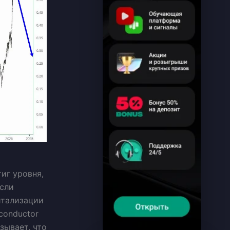
иг уровня,
сли
итализации
conductor
зывает, что