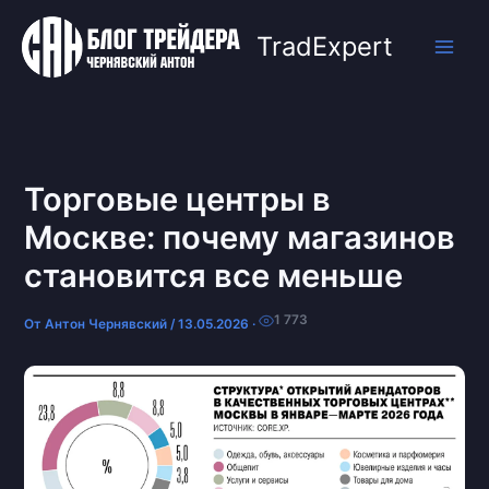
Перейти
к
TradExpert
содержимому
Торговые центры в
Москве: почему магазинов
становится все меньше
1 773
От
Антон Чернявский
/
13.05.2026
·