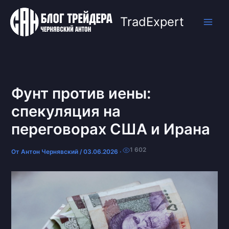
Перейти
к
TradExpert
содержимому
Фунт против иены:
спекуляция на
переговорах США и Ирана
1 602
От
Антон Чернявский
/
03.06.2026
·